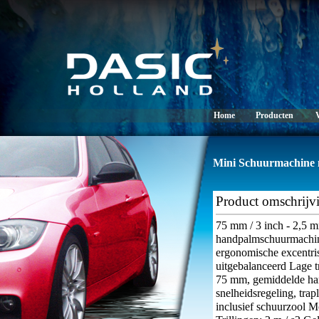
Home
Producten
Mini Schuurmachine m
Product omschrijv
75 mm / 3 inch - 2,5 
handpalmschuurmachine
ergonomische excentri
uitgebalanceerd Lage t
75 mm, gemiddelde har
snelheidsregeling, trap
inclusief schuurzool M