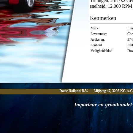
Trillingen: 2 m / s2 
snelheid: 12.000 RPM 
Kenmerken
Merk
Fin
Leverancier
Che
Artikel nr.
37
Eenheid
Stu
Veiligheidsblad
Dow
Dasic Holland B.V.
|
Mijlweg 47, 3295 KG 's-G
Importeur en groothandel 