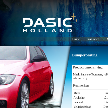
Home
Producten
Bumpercoating
Product omschrijving
Maakt kunststof bumpers, rubb
siliconenvrij.
Kenmerken
Merk
Das
Artikel nr.
101
Eenheid
1 ltr
Veiligheidsblad
Dow